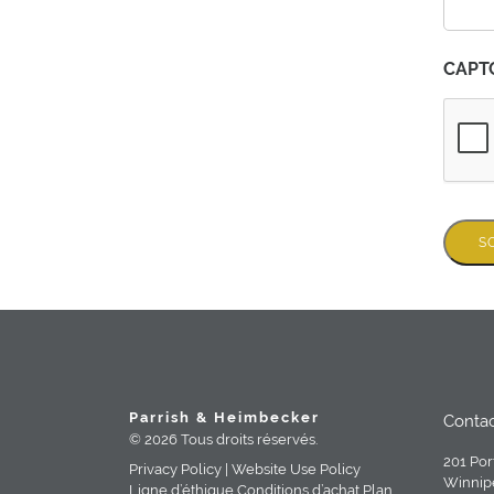
CAPT
S
Parrish & Heimbecker
Conta
© 2026 Tous droits réservés.
201 Por
Privacy Policy |
Website Use Policy
Winnip
Ligne d’éthique
Conditions d’achat
Plan