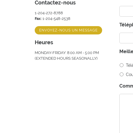
Contactez-nous
1-204-272-8788
Fax:
1-204-548-2538
Télé
ENVOYEZ-NOUS UN MESSAGE
Heures
Meill
MONDAY-FRIDAY: 8:00 AM - 5:00 PM
(EXTENDED HOURS SEASONALLY)
Tél
Cou
Comm