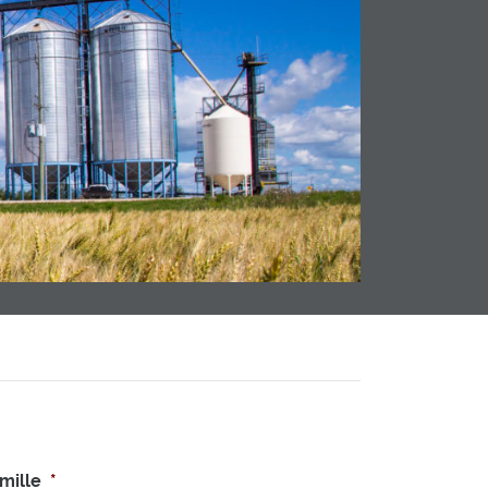
mille
*