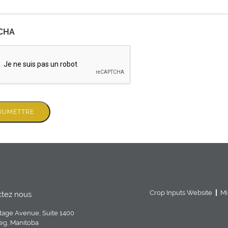
CHA
OUMETTRE
Crop Inputs Website
Mi
ctez nous
tage Avenue, Suite 1400
eg, Manitoba