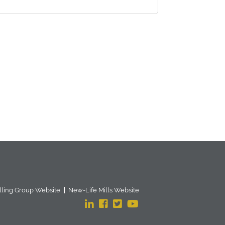
lling Group Website
New-Life Mills Website