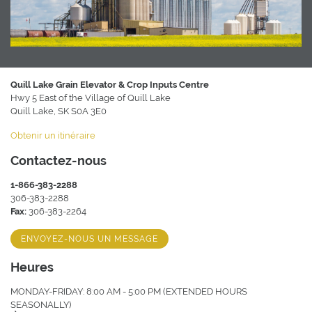
Quill Lake Grain Elevator & Crop Inputs Centre
Hwy 5 East of the Village of Quill Lake
Quill Lake, SK S0A 3E0
Obtenir un itinéraire
Contactez-nous
1-866-383-2288
306-383-2288
Fax:
306-383-2264
ENVOYEZ-NOUS UN MESSAGE
Heures
MONDAY-FRIDAY: 8:00 AM - 5:00 PM (EXTENDED HOURS
SEASONALLY)